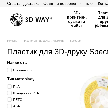
Оплата і доставка
Обмін та повернення
Блог
Конта
Перейти до основного контенту
3D-
Плас
принтери,
для 
сушки та
дру
мийки
(Філам
Головна
Пластик для 3D-друку (Філамент)
Spectrum
Пластик для 3D-друку Spec
Наявність
В наявності
Тип матеріалу
PLA
Швидкісний PLA
PETG
ASA