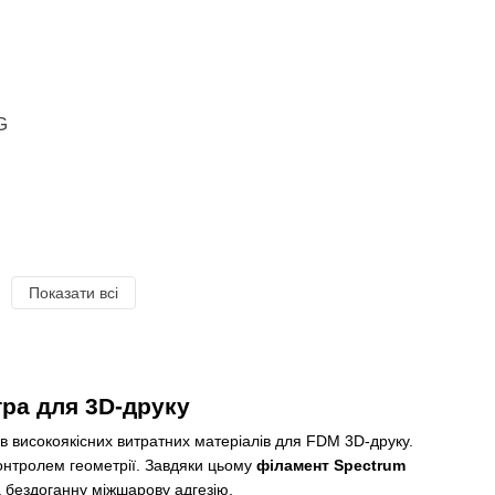
G
Показати всі
тра для 3D-друку
ів високоякісних витратних матеріалів для FDM 3D-друку.
контролем геометрії. Завдяки цьому
філамент Spectrum
та бездоганну міжшарову адгезію.