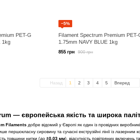
−5%
remium PET-G
Filament Spectrum Premium PET-
 1kg
1.75mm NAVY BLUE 1kg
855 грн
900 грн
Назад
1
2
3
4
5
Вперед
rum — європейська якість та широка палі
um Filaments
добре відомий у Європі як один із провідних виробник
ше першокласну сировину та сучасні екструзійні лінії із лазерним 
ість товщини нитки (до
±0.03 мм
), відсутність повітряних включень 