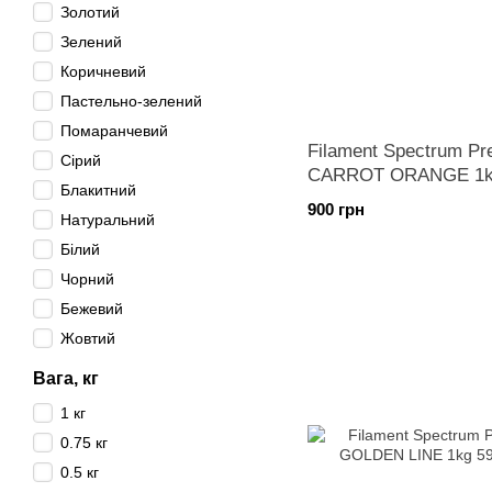
Золотий
Зелений
Коричневий
Пастельно-зелений
Помаранчевий
Filament Spectrum P
Сірий
CARROT ORANGE 1
Блакитний
900 грн
Натуральний
Білий
Чорний
Бежевий
Жовтий
Вага, кг
1 кг
0.75 кг
0.5 кг