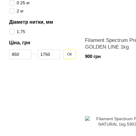
0.25 кг
2 кг
Діаметр нитки, мм
1,75
Filament Spectrum P
Ціна, грн
GOLDEN LINE 1kg
Від Ціна, грн
До Ціна, грн
ОК
900 грн