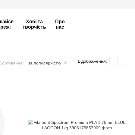
шайся
Хобі та
Про
ережі
творчість
нас
Відображення:
Сортування:
за популярністю