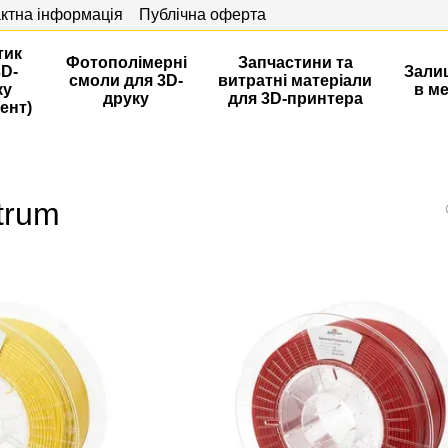
ктна інформація
Публічна оферта
тик
Фотополімерні
Запчастини та
3D-
Зали
смоли для 3D-
витратні матеріали
ку
в м
друку
для 3D-принтера
ент)
trum