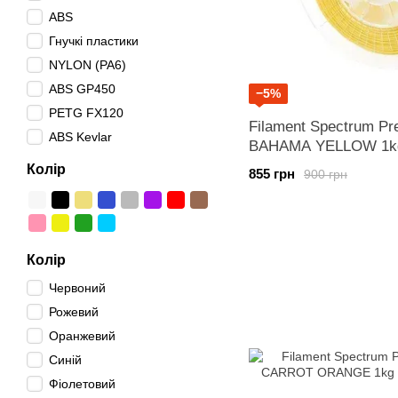
ABS
Гнучкі пластики
NYLON (PA6)
ABS GP450
−5%
PETG FX120
Filament Spectrum P
ABS Kevlar
BAHAMA YELLOW 1k
Колір
855 грн
900 грн
Колір
Червоний
Рожевий
Оранжевий
Синій
Фіолетовий