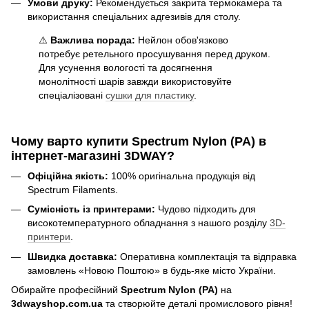
Умови друку:
Рекомендується закрита термокамера та
використання спеціальних адгезивів для столу.
⚠️
Важлива порада:
Нейлон обов'язково
потребує ретельного просушування перед друком.
Для усунення вологості та досягнення
монолітності шарів завжди використовуйте
спеціалізовані
сушки для пластику
.
Чому варто купити Spectrum Nylon (PA) в
інтернет-магазині 3DWAY?
Офіційна якість:
100% оригінальна продукція від
Spectrum Filaments.
Сумісність із принтерами:
Чудово підходить для
високотемпературного обладнання з нашого розділу
3D-
принтери
.
Швидка доставка:
Оперативна комплектація та відправка
замовлень «Новою Поштою» в будь-яке місто України.
Обирайте професійний
Spectrum Nylon (PA)
на
3dwayshop.com.ua
та створюйте деталі промислового рівня!