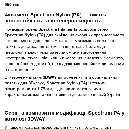
950 грн
Філамент Spectrum Nylon (PA) — висока
зносостійкість та інженерна міцність
Польський бренд
Spectrum Filaments
розробив серію
Spectrum Nylon (PA)
для вирішення складних промислових та
інженерних завдань, де вимагається максимальна міцність,
стійкість до стирання та хімічна інертність. Поліаміди
(нейлони) є класичним матеріалом для виготовлення
шестерень, втулок, підшипників ковзання, силікових елементів,
кронштейнів та деталей, що піддаються постійним динамічним
навантаженням.
В інтернет-магазині
3DWAY
ви можете купити оригінальний
пластик для 3D-друку
Spectrum Nylon (PA)
із точним
діаметром нитки 1.75 мм, відмінними механічними
характеристиками та оперативною доставкою по всій Україні.
Серії та композитні модифікації Spectrum PA у
каталозі 3DWAY
У нашому каталозі представлені як чисті поліаміди, так і