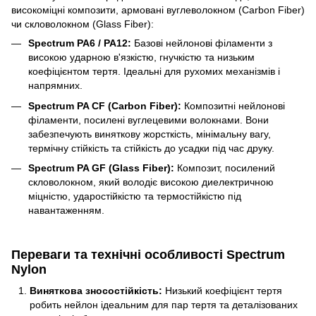
високоміцні композити, армовані вуглеволокном (Carbon Fiber)
чи скловолокном (Glass Fiber):
Spectrum PA6 / PA12:
Базові нейлонові філаменти з
високою ударною в'язкістю, гнучкістю та низьким
коефіцієнтом тертя. Ідеальні для рухомих механізмів і
напрямних.
Spectrum PA CF (Carbon Fiber):
Композитні нейлонові
філаменти, посилені вуглецевими волокнами. Вони
забезпечують виняткову жорсткість, мінімальну вагу,
термічну стійкість та стійкість до усадки під час друку.
Spectrum PA GF (Glass Fiber):
Композит, посилений
скловолокном, який володіє високою диелектричною
міцністю, ударостійкістю та термостійкістю під
навантаженням.
Переваги та технічні особливості Spectrum
Nylon
Виняткова зносостійкість:
Низький коефіцієнт тертя
робить нейлон ідеальним для пар тертя та деталізованих