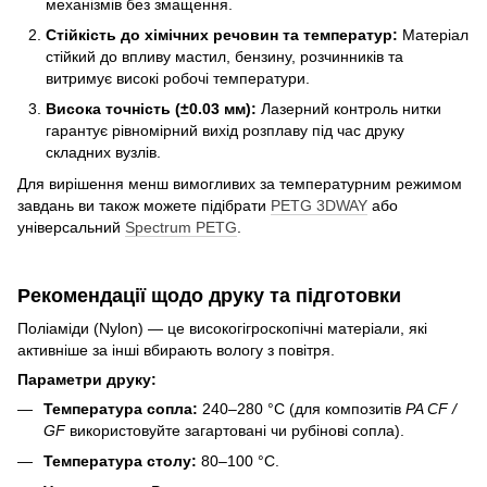
механізмів без змащення.
Стійкість до хімічних речовин та температур:
Матеріал
стійкий до впливу мастил, бензину, розчинників та
витримує високі робочі температури.
Висока точність (±0.03 мм):
Лазерний контроль нитки
гарантує рівномірний вихід розплаву під час друку
складних вузлів.
Для вирішення менш вимогливих за температурним режимом
завдань ви також можете підібрати
PETG 3DWAY
або
універсальний
Spectrum PETG
.
Рекомендації щодо друку та підготовки
Поліаміди (Nylon) — це високогігроскопічні матеріали, які
активніше за інші вбирають вологу з повітря.
Параметри друку:
Температура сопла:
240–280 °C (для композитів
PA CF /
GF
використовуйте загартовані чи рубінові сопла).
Температура столу:
80–100 °C.