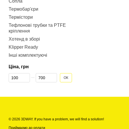
Сопла
Термобар'єри
Термістори
Тефлонові трубки та PTFE
кріплення
Хотенд в зборі
Klipper Ready
Інші комплектуючі
Ціна, грн
Від Ціна, грн
До Ціна, грн
ОК
© 2026 3DWAY. If you have a problem, we will find a solution!
Приймаємо до оплати