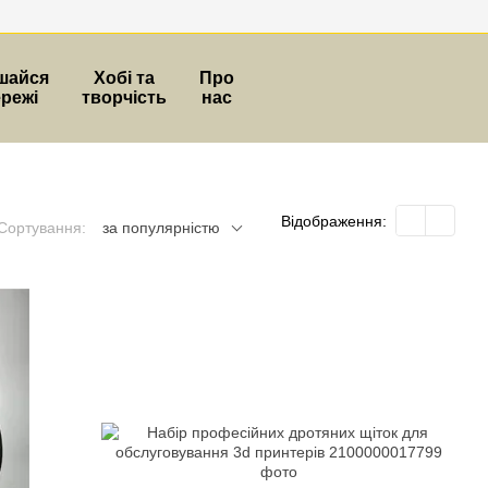
шайся
Хобі та
Про
ережі
творчість
нас
Відображення:
Сортування:
за популярністю