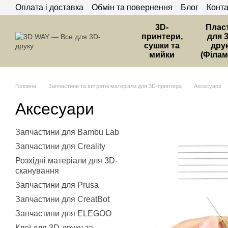
Оплата і доставка
Обмін та повернення
Блог
Конта
Перейти до основного контенту
3D-
Плас
принтери,
для 
сушки та
дру
мийки
(Філам
Головна
Запчастини та витратні матеріали для 3D-принтера
Аксесуари
Аксесуари
Запчастини для Bambu Lab
Запчастини для Creality
Розхідні матеріали для 3D-
сканування
Запчастини для Prusa
Запчастини для CreatBot
Запчастини для ELEGOO
Клеї для 3D-друку за