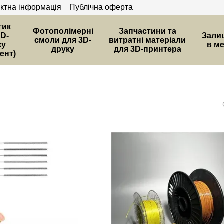
ктна інформація
Публічна оферта
тик
Фотополімерні
Запчастини та
3D-
Зали
смоли для 3D-
витратні матеріали
ку
в м
друку
для 3D-принтера
ент)