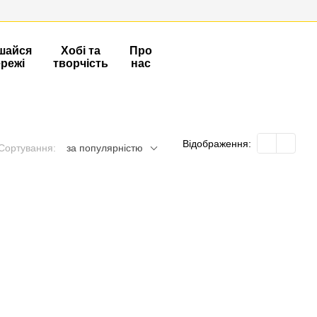
шайся
Хобі та
Про
ережі
творчість
нас
Відображення:
Сортування:
за популярністю