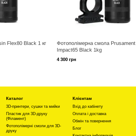
n Flex80 Black 1 кг
Фотополімерна смола Prusament
Impact65 Black 1kg
4 300 грн
Каталог
Клієнтам
3D-принтери, сушки та мийки
Вхід до кабінету
Пластик для 3D-друку
Оплата і доставка
(Філамент)
Обмін та повернення
Фотополімерні смоли для 3D-
Блог
друку
Контактна інформація