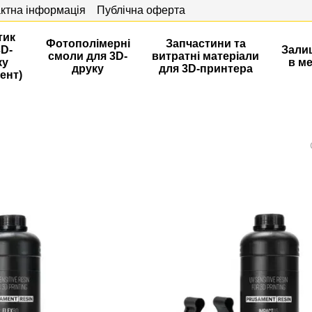
ктна інформація
Публічна оферта
тик
Фотополімерні
Запчастини та
3D-
Зали
смоли для 3D-
витратні матеріали
ку
в м
друку
для 3D-принтера
ент)