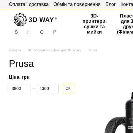
Оплата і доставка
Обмін та повернення
Блог
Конта
Перейти до основного контенту
3D-
Плас
принтери,
для 
сушки та
дру
мийки
(Філам
Головна
Фотополімерні смоли для 3D-друку
Prusa
Prusa
Ціна, грн
Від Ціна, грн
До Ціна, грн
ОК