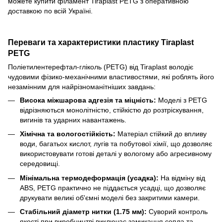
можете купити філамент Tiraplast PETG з оперативною
доставкою по всій Україні.
Переваги та характеристики пластику Tiraplast
PETG
Поліетилентерефтал-гліколь (PETG) від Tiraplast володіє
чудовими фізико-механічними властивостями, які роблять його
незамінним для найрізноманітніших завдань:
Висока міжшарова адгезія та міцність:
Моделі з PETG
відрізняються монолітністю, стійкістю до розтріскування,
вигинів та ударних навантажень.
Хімічна та вологостійкість:
Матеріал стійкий до впливу
води, багатьох кислот, лугів та побутової хімії, що дозволяє
використовувати готові деталі у вологому або агресивному
середовищі.
Мінімальна термодеформація (усадка):
На відміну від
ABS, PETG практично не піддається усадці, що дозволяє
друкувати великі об'ємні моделі без закритими камери.
Стабільний діаметр нитки (1.75 мм):
Суворий контроль
якості при виробництві виключає замикання сопла та