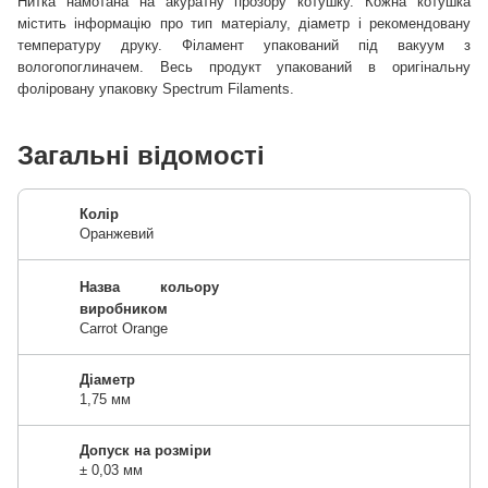
Нитка намотана на акуратну прозору котушку. Кожна котушка
містить інформацію про тип матеріалу, діаметр і рекомендовану
температуру друку. Філамент упакований під вакуум з
вологопоглиначем. Весь продукт упакований в оригінальну
фоліровану упаковку Spectrum Filaments.
Загальні відомості
Колір
Оранжевий
Назва кольору
виробником
Carrot Orange
Діаметр
1,75 мм
Допуск на розміри
± 0,03 мм