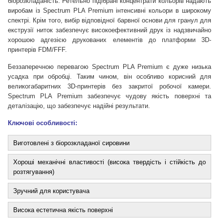
біорозкладаність. Ретельно підібрані концентрати кольорів надають
виробам із Spectrum PLA Premium інтенсивні кольори в широкому
спектрі. Крім того, вибір відповідної барвної основи для гранул для
екструзії ниток забезпечує високоефективний друк із надзвичайно
хорошою адгезією друкованих елементів до платформи 3D-
принтерів FDM/FFF.
Беззаперечною перевагою Spectrum PLA Premium є дуже низька
усадка при обробці. Таким чином, він особливо корисний для
великогабаритних 3D-принтерів без закритої робочої камери.
Spectrum PLA Premium забезпечує чудову якість поверхні та
деталізацію, що забезпечує надійні результати.
Ключові особливості:
Виготовлені з біорозкладаної сировини
Хороші механічні властивості (висока твердість і стійкість до
розтягування)
Зручний для користувача
Висока естетична якість поверхні