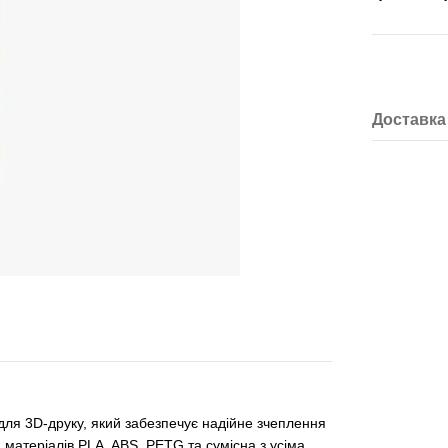
Доставка
для 3D‑друку, який забезпечує надійне зчеплення
матеріалів PLA, ABS, PETG та сумісна з усіма