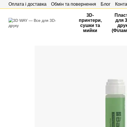
Оплата і доставка
Обмін та повернення
Блог
Конта
Перейти до основного контенту
3D-
Плас
принтери,
для 
сушки та
дру
мийки
(Філам