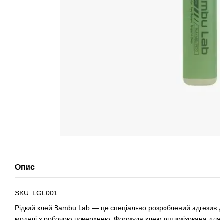
Опис
SKU: LGL001
Рідкий клей Bambu Lab — це спеціально розроблений адгезив 
моделі з робочою поверхнею. Формула клею оптимізована для 