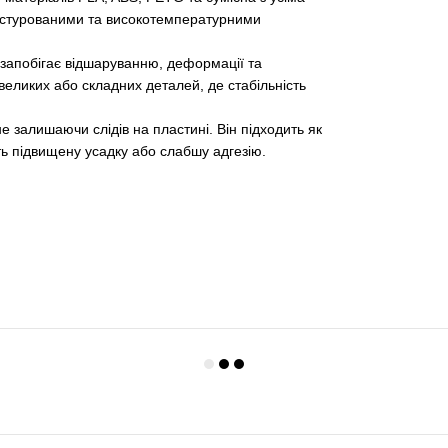
кстурованими та високотемпературними
 запобігає відшаруванню, деформації та
еликих або складних деталей, де стабільність
 залишаючи слідів на пластині. Він підходить як
ть підвищену усадку або слабшу адгезію.