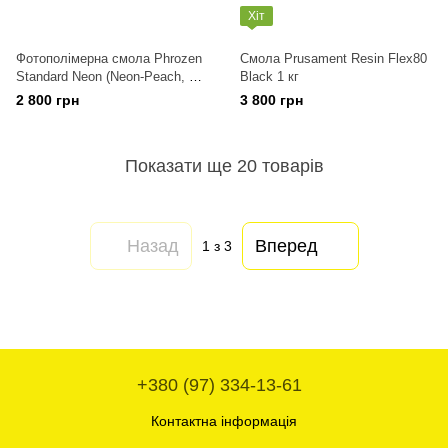
Хіт
Фотополімерна смола Phrozen
Смола Prusament Resin Flex80
Standard Neon (Neon-Peach, 1
Black 1 кг
kg)
2 800 грн
3 800 грн
Показати ще 20 товарів
Назад
Вперед
1
з 3
+380 (97) 334-13-61
Контактна інформація