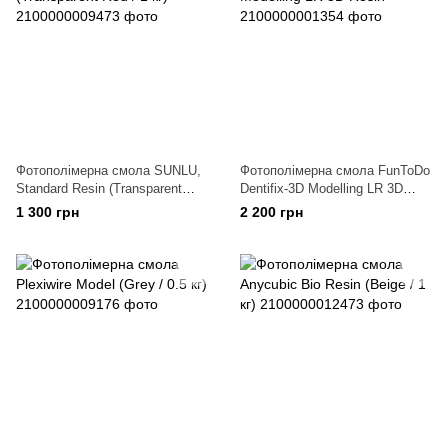
Фотополімерна смола SUNLU,
Фотополімерна смола FunToDo
Standard Resin (Transparent
Dentifix-3D Modelling LR 3D
Red / 1 кг)
Resin
1 300 грн
2 200 грн