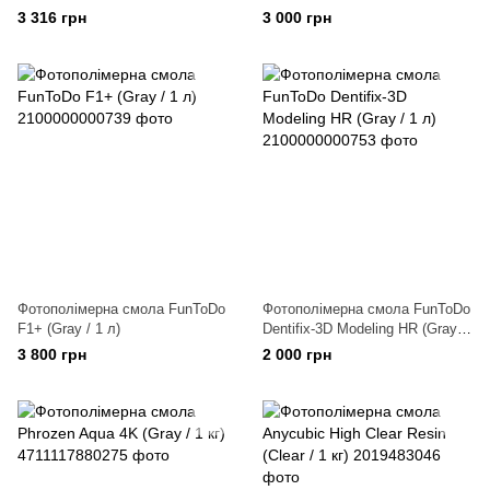
(Червона / 1 л)
3 316 грн
3 000 грн
Фотополімерна смола FunToDo
Фотополімерна смола FunToDo
F1+ (Gray / 1 л)
Dentifix-3D Modeling HR (Gray /
1 л)
3 800 грн
2 000 грн