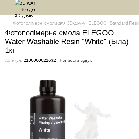
Фотополімерні смоли для 3D-друку
ELEGOO
Standard Resi
Фотополімерна смола ELEGOO
Water Washable Resin "White" (Біла)
1кг
Артикул:
2100000022632
Написати відгук