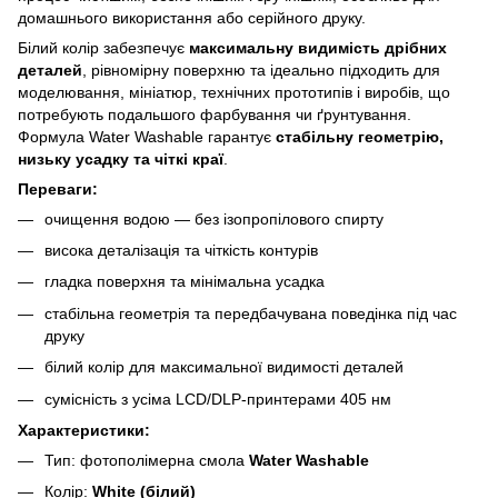
домашнього використання або серійного друку.
Білий колір забезпечує
максимальну видимість дрібних
деталей
, рівномірну поверхню та ідеально підходить для
моделювання, мініатюр, технічних прототипів і виробів, що
потребують подальшого фарбування чи ґрунтування.
Формула Water Washable гарантує
стабільну геометрію,
низьку усадку та чіткі краї
.
Переваги:
очищення водою — без ізопропілового спирту
висока деталізація та чіткість контурів
гладка поверхня та мінімальна усадка
стабільна геометрія та передбачувана поведінка під час
друку
білий колір для максимальної видимості деталей
сумісність з усіма LCD/DLP‑принтерами 405 нм
Характеристики:
Тип: фотополімерна смола
Water Washable
Колір:
White (білий)