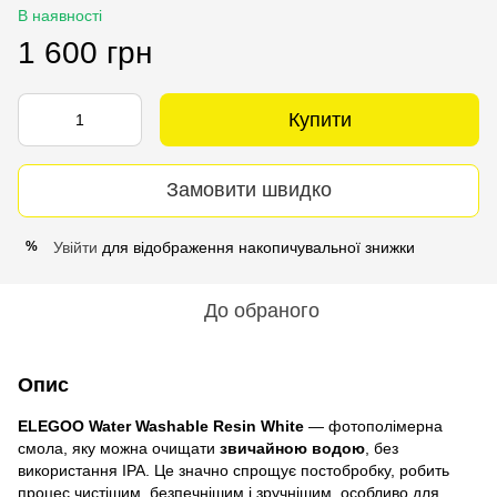
В наявності
1 600 грн
Купити
Замовити швидко
Увійти
для відображення накопичувальної знижки
%
До обраного
Опис
ELEGOO Water Washable Resin White
— фотополімерна
смола, яку можна очищати
звичайною водою
, без
використання IPA. Це значно спрощує постобробку, робить
процес чистішим, безпечнішим і зручнішим, особливо для