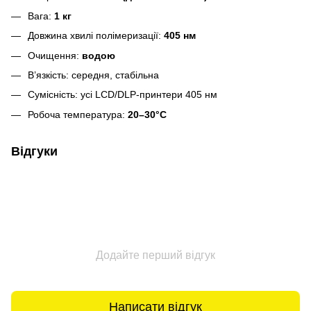
Вага:
1 кг
Довжина хвилі полімеризації:
405 нм
Очищення:
водою
В’язкість: середня, стабільна
Сумісність: усі LCD/DLP‑принтери 405 нм
Робоча температура:
20–30°C
Відгуки
Додайте перший відгук
Написати відгук