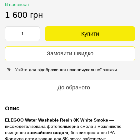
В наявності
1 600 грн
Купити
Замовити швидко
Увійти
для відображення накопичувальної знижки
%
До обраного
Опис
ELEGOO Water Washable Resin 8K White Smoke
—
високодеталізована фотополімерна смола з можливістю
очищення
звичайною водою
, без використання IPA.
Формула оптимізована для 8K‑друку, забезпечує