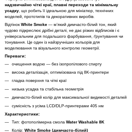
надзвичайно чіткі краї, плавні переходи та мінімальну
усадку
, що робить її ідеальною для мініатюр, технічних
моделей, прототипів та декоративних виробів.
Відтінок
White Smoke
— м’який димчасто‑білий тон, який
чудово підкреслює дрібні деталі, не дає різких відблисків і є
універсальним для подальшого фарбування, ґрунтування чи
тонування. Це один із найзручніших кольорів для
моделювання та візуального контролю геометрії.
Переваги:
очищення водою — без ізопропілового спирту
висока деталізація, оптимізована під 8K‑принтери
гладка поверхня та чіткі краї
низька усадка та стабільна геометрія
димчасто‑білий колір для максимальної видимості деталей
сумісність з усіма LCD/DLP‑принтерами 405 нм
Характеристики:
Тип: фотополімерна смола
Water Washable 8K
Колір:
White Smoke (димчасто‑білий)