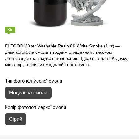
Хіт
ELEGOO Water Washable Resin 8K White Smoke (1 кг) —
димчасто‑біла смола з водним очищенням, високою
деталізацією та гладкою поверхнею. Ідеальна для 8K‑друку,
мініатюр, технічних моделей і прототипів.
Тип фотополімерної смоли
Модельна смола
Колір фотополімерної смоли
Сірий