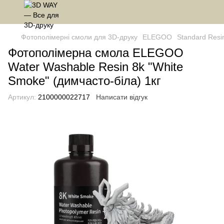
Фотополімерні смоли для 3D-друку
ELEGOO
Standard Resi
Фотополімерна смола ELEGOO
Water Washable Resin 8k "White
Smoke" (димчасто-біла) 1кг
Артикул:
2100000022717
Написати відгук