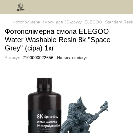
Фотополімерні смоли для 3D-друку
ELEGOO
Standard Resi
Фотополімерна смола ELEGOO
Water Washable Resin 8k "Space
Grey" (сіра) 1кг
Артикул:
2100000022656
Написати відгук