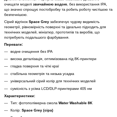
очищати моделі
звичайною водою
, без використання IPA,
що значно спрощує постобробку та робить роботу чистішою та
безпечнішою.
Сірий відтінок
Space Grey
забезпечує чудову видимість
геометрії, рівномірність поверхні та ідеально підходить для
технічних моделей, мініатюр, прототипів та виробів, що
потребують подальшого фарбування.
Переваги:
водне очищення без IPA
висока деталізація, оптимізована під 8K‑принтери
гладка поверхня та чіткі краї
стабільна геометрія та низька усадка
універсальний сірий колір для технічних моделей
сумісність з усіма LCD/DLP‑принтерами 405 нм
Характеристики:
Тип: фотополімерна смола
Water Washable 8K
Колір:
Space Grey (сіра)