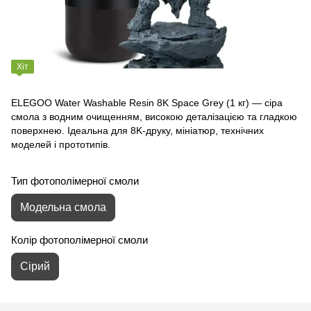
Хіт
ELEGOO Water Washable Resin 8K Space Grey (1 кг) — сіра
смола з водним очищенням, високою деталізацією та гладкою
поверхнею. Ідеальна для 8K‑друку, мініатюр, технічних
моделей і прототипів.
Тип фотополімерної смоли
Модельна смола
Колір фотополімерної смоли
Сірий