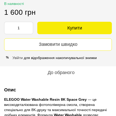
В наявності
1 600 грн
Купити
Замовити швидко
Увійти
для відображення накопичувальної знижки
%
До обраного
Опис
ELEGOO Water Washable Resin 8K Space Grey
— це
високодеталізована фотополімерна смола, створена
спеціально для 8K‑друку та максимальної точності передачі
дрібних елементів. Формула
Water Washable
дозволяє