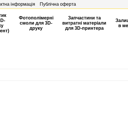
ктна інформація
Публічна оферта
тик
Фотополімерні
Запчастини та
3D-
Зали
смоли для 3D-
витратні матеріали
ку
в м
друку
для 3D-принтера
ент)