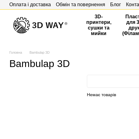
Оплата і доставка
Обмін та повернення
Блог
Конта
Перейти до основного контенту
3D-
Плас
принтери,
для 
сушки та
дру
мийки
(Філам
Головна
Bambulap 3D
Bambulap 3D
Немає товарів