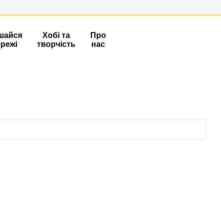
шайся
Хобі та
Про
ережі
творчість
нас