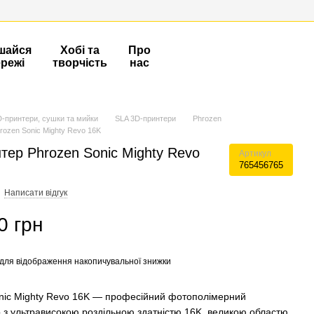
шайся
Хобі та
Про
ережі
творчість
нас
D-принтери, сушки та мийки
SLA 3D-принтери
Phrozen
rozen Sonic Mighty Revo 16K
тер Phrozen Sonic Mighty Revo
Артикул
765456765
Написати відгук
0 грн
для відображення накопичувальної знижки
nic Mighty Revo 16K — професійний фотополімерний
 з ультрависокою роздільною здатністю 16K, великою областю