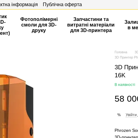
ктна інформація
Публічна оферта
тик
Фотополімерні
Запчастини та
3D-
Зали
смоли для 3D-
витратні матеріали
ку
в м
друку
для 3D-принтера
ент)
Головна
3
3D Принтер Ph
3D Прин
16K
В наявності
58 00
Увійти
%
Phrozen So
3D‑принтер