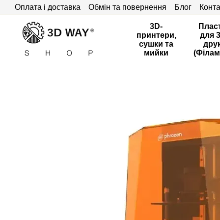
Оплата і доставка
Обмін та повернення
Блог
Конта
Перейти до основного контенту
3D-
Плас
принтери,
для 
сушки та
дру
мийки
(Філам