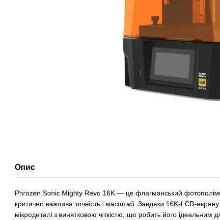
Опис
Phrozen Sonic Mighty Revo 16K — це флагманський фотополіме
критично важлива точність і масштаб. Завдяки 16K‑LCD‑екрану
мікродеталі з винятковою чіткістю, що робить його ідеальним дл