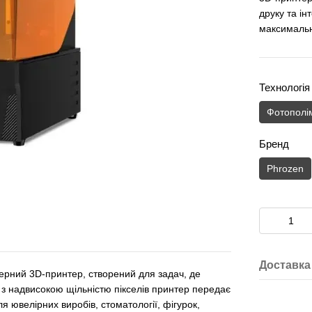
друку та і
максимальн
Технологія
Фотополі
Бренд
Phrozen
Доставка
рний 3D‑принтер, створений для задач, де
 з надвисокою щільністю пікселів принтер передає
я ювелірних виробів, стоматології, фігурок,