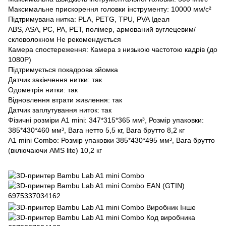
Максимальне прискорення головки інструменту: 10000 мм/с²
Підтримувана нитка: PLA, PETG, TPU, PVA Ідеал
ABS, ASA, PC, PA, PET, полімер, армований вуглецевим/
скловолокном Не рекомендується
Камера спостереження: Камера з низькою частотою кадрів (до
1080P)
Підтримується покадрова зйомка
Датчик закінчення нитки: так
Одометрія нитки: так
Відновлення втрати живлення: так
Датчик заплутування ниток: так
Фізичні розміри A1 mini: 347*315*365 мм³, Розмір упаковки:
385*430*460 мм³, Вага нетто 5,5 кг, Вага брутто 8,2 кг
A1 mini Combo: Розмір упаковки 385*430*495 мм³, Вага брутто
(включаючи AMS lite) 10,2 кг