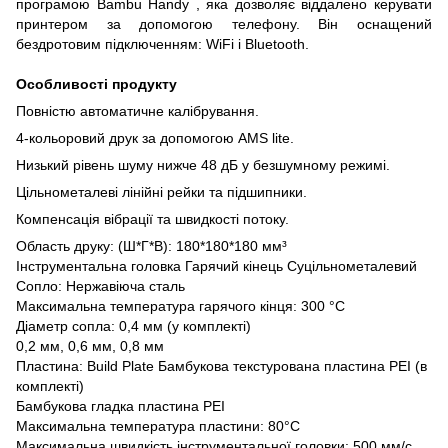
програмою Bambu Handy , яка дозволяє віддалено керувати
принтером за допомогою телефону. Він оснащений
бездротовим підключенням: WiFi і Bluetooth.
Особливості продукту
Повністю автоматичне калібрування.
4-кольоровий друк за допомогою AMS lite.
Низький рівень шуму нижче 48 дБ у безшумному режимі.
Цільнометалеві лінійні рейки та підшипники.
Компенсація вібрації та швидкості потоку.
Область друку: (Ш*Г*В): 180*180*180 мм³
Інструментальна головка Гарячий кінець Суцільнометалевий
Сопло: Нержавіюча сталь
Максимальна температура гарячого кінця: 300 °C
Діаметр сопла: 0,4 мм (у комплекті)
0,2 мм, 0,6 мм, 0,8 мм
Пластина: Build Plate Бамбукова текстурована пластина PEI (в
комплекті)
Бамбукова гладка пластина PEI
Максимальна температура пластини: 80°C
Максимальна швидкість інструментальної головки: 500 мм/с