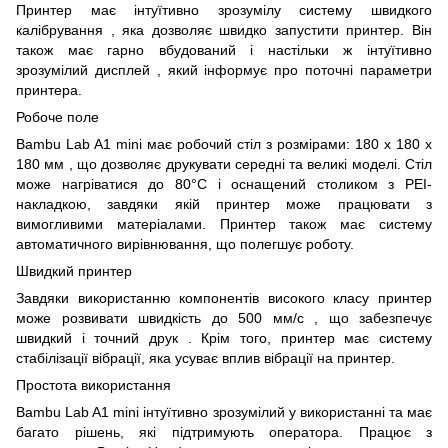
Принтер має інтуїтивно зрозумілу систему швидкого
калібрування , яка дозволяє швидко запустити принтер. Він
також має гарно вбудований і настільки ж інтуїтивно
зрозумілий дисплей , який інформує про поточні параметри
принтера.
Робоче поле
Bambu Lab A1 mini має робочий стіл з розмірами: 180 x 180 x
180 мм , що дозволяє друкувати середні та великі моделі. Стіл
може нагріватися до 80°C і оснащений столиком з PEI-
накладкою, завдяки якій принтер може працювати з
вимогливими матеріалами. Принтер також має систему
автоматичного вирівнювання, що полегшує роботу.
Швидкий принтер
Завдяки використанню компонентів високого класу принтер
може розвивати швидкість до 500 мм/с , що забезпечує
швидкий і точний друк . Крім того, принтер має систему
стабілізації вібрації, яка усуває вплив вібрації на принтер.
Простота використання
Bambu Lab A1 mini інтуїтивно зрозумілий у використанні та має
багато рішень, які підтримують оператора. Працює з