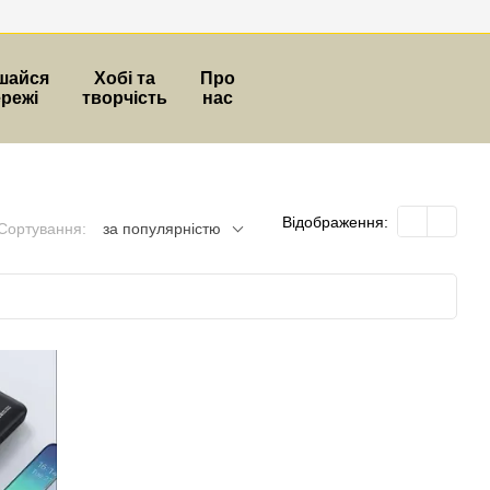
шайся
Хобі та
Про
ережі
творчість
нас
Відображення:
Сортування:
за популярністю