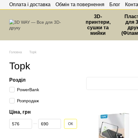
Оплата і доставка
Обмін та повернення
Блог
Конта
Перейти до основного контенту
3D-
Плас
принтери,
для 
сушки та
дру
мийки
(Філам
Головна
Topk
Topk
Розділ
PowerBank
Розпродаж
Ціна, грн
Від Ціна, грн
До Ціна, грн
ОК