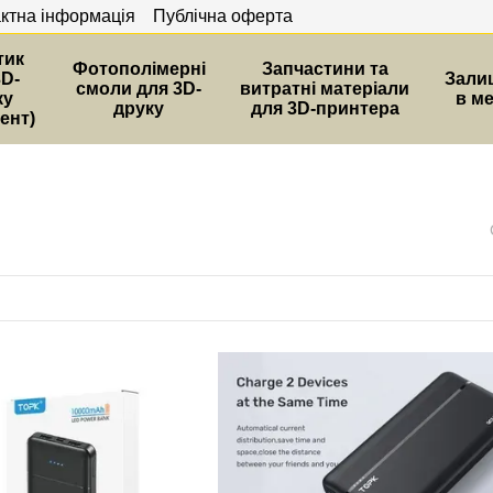
ктна інформація
Публічна оферта
тик
Фотополімерні
Запчастини та
3D-
Зали
смоли для 3D-
витратні матеріали
ку
в м
друку
для 3D-принтера
ент)