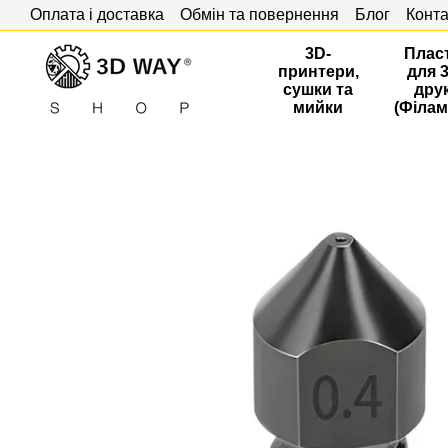
Оплата і доставка
Обмін та повернення
Блог
Конта
Перейти до основного контенту
3D-
Плас
принтери,
для 
сушки та
дру
мийки
(Філам