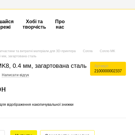
шайся
Хобі та
Про
ережі
творчість
нас
апчастини та витратні матеріали для 3D-принтера
Сопла
Сопло MK
4 мм, загартована сталь
K8, 0.4 мм, загартована сталь
Артикул
2100000002337
Написати відгук
рн
для відображення накопичувальної знижки