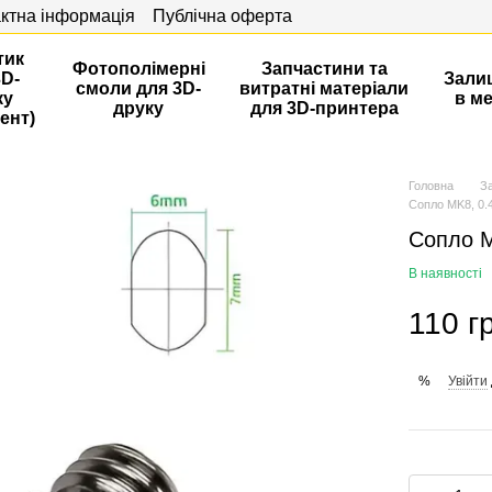
ктна інформація
Публічна оферта
тик
Фотополімерні
Запчастини та
3D-
Зали
смоли для 3D-
витратні матеріали
ку
в м
друку
для 3D-принтера
ент)
Головна
З
Сопло MK8, 0.
Сопло M
В наявності
110 г
Увійти
%