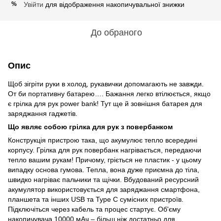
Увійти
для відображення накопичувальної знижки
%
До обраного
Опис
Щоб зігріти руки в холод, рукавички допомагають не завжди.
От би портативну батарею…. Бажання легко втілюється, якщо
є грілка для рук power bank! Тут ще й зовнішня батарея для
заряджання гаджетів.
Що являє собою грілка для рук з повербанком
Конструкція пристрою така, що акумулює тепло всередині
корпусу. Грілка для рук повербанк нагрівається, передаючи
тепло вашим рукам! Причому, гріється не пластик - у цьому
випадку основа гумова. Тепла, вона дуже приємна до тіла,
швидко нагріває пальчики та щічки. Вбудований ресурсний
акумулятор використовується для заряджання смартфона,
планшета та інших USB та Type C сумісних пристроїв.
Підключіться через кабель та процес стартує. Об'єму
накопичувача 10000 мАч – більш ніж достатньо для