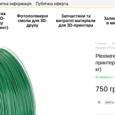
ктна інформація
Публічна оферта
тик
Фотополімерні
Запчастини та
3D-
Зали
смоли для 3D-
витратні матеріали
ку
в м
друку
для 3D-принтера
ент)
Головна
П
Plexiwire PETG
Plexiwi
принтер
кг)
В наявності
750 г
Увійти
%