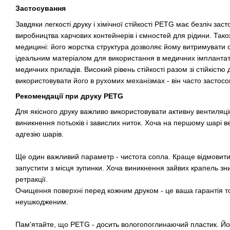
Застосування
Завдяки легкості друку і хімічної стійкості PETG має безліч зас
виробництва харчових контейнерів і ємностей для рідини. Так
медицині: його жорстка структура дозволяє йому витримувати с
ідеальним матеріалом для використання в медичних імплантат
медичних приладів. Високий рівень стійкості разом зі стійкіст
використовувати його в рухомих механізмах - він часто застосов
Рекомендації при друку PETG
Для якісного друку важливо використовувати активну вентиляц
виникнення потьоків і завислих ниток. Хоча на першому шарі в
адгезію шарів.
Ще один важливий параметр - чистота сопла. Краще відмовитися
запустити з місця зупинки. Хоча виникнення зайвих крапель зн
ретракції.
Очищення поверхні перед кожним друком - це ваша гарантія то
неушкодженим.
Пам'ятайте, що PETG - досить вологопоглинаючий пластик. Йо