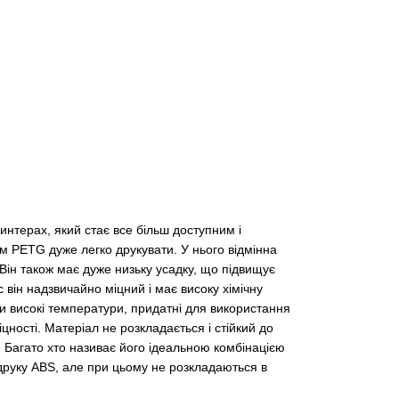
интерах, який стає все більш доступним і
 PETG дуже легко друкувати. У нього відмінна
 Він також має дуже низьку усадку, що підвищує
с він надзвичайно міцний і має високу хімічну
ати високі температури, придатні для використання
ності. Матеріал не розкладається і стійкий до
 Багато хто називає його ідеальною комбінацією
и друку ABS, але при цьому не розкладаються в