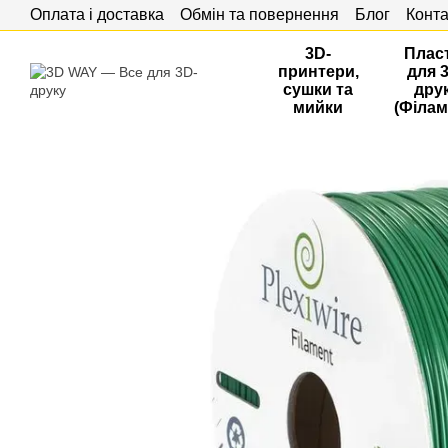
Оплата і доставка
Обмін та повернення
Блог
Конта
Перейти до основного контенту
3D-
Плас
принтери,
для 
сушки та
дру
мийки
(Філам