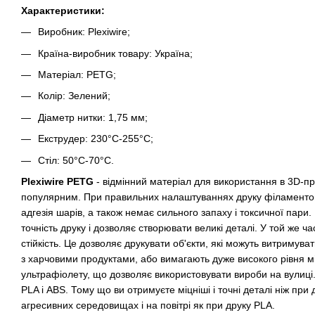
Характеристики:
Виробник: Plexiwire;
Країна-виробник товару: Україна;
Матеріал: PETG;
Колір: Зелений;
Діаметр нитки: 1,75 мм;
Екструдер: 230°С-255°С;
Стіл: 50°С-70°С.
Plexiwire PETG
- відмінний матеріал для використання в 3D-пр
популярним. При правильних налаштуваннях друку філаментом
адгезія шарів, а також немає сильного запаху і токсичної пари.
точність друку і дозволяє створювати великі деталі. У той же ча
стійкість. Це дозволяє друкувати об'єкти, які можуть витримув
з харчовими продуктами, або вимагають дуже високого рівня міц
ультрафіолету, що дозволяє використовувати вироби на вулиці.
PLA і ABS. Тому що ви отримуєте міцніші і точні деталі ніж пр
агресивних середовищах і на повітрі як при друку PLA.