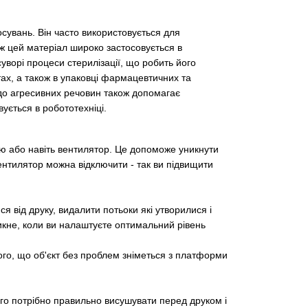
тосувань. Він часто використовується для
ож цей матеріал широко застосовується в
уворі процеси стерилізації, що робить його
ах, а також в упаковці фармацевтичних та
ю до агресивних речовин також допомагає
ується в робототехніці.
ію або навіть вентилятор. Це допоможе уникнути
ентилятор можна відключити - так ви підвищити
 від друку, видалити потьоки які утворилися і
икне, коли ви налаштуєте оптимальний рівень
го, що об'єкт без проблем зніметься з платформи
го потрібно правильно висушувати перед друком і