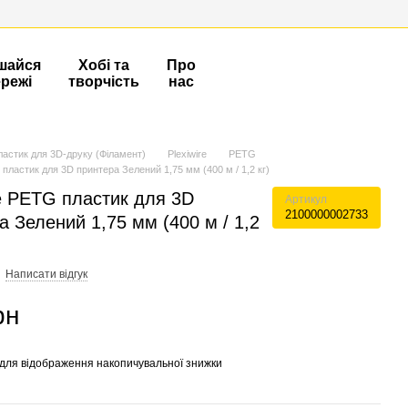
шайся
Хобі та
Про
ережі
творчість
нас
ластик для 3D-друку (Філамент)
Plexiwire
PETG
 пластик для 3D принтера Зелений 1,75 мм (400 м / 1,2 кг)
re PETG пластик для 3D
Артикул
2100000002733
а Зелений 1,75 мм (400 м / 1,2
Написати відгук
рн
для відображення накопичувальної знижки