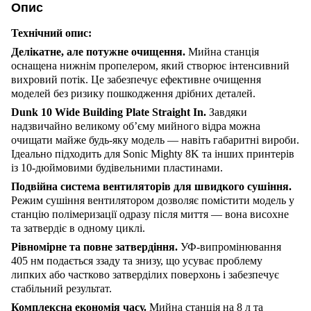
Опис
Технічний опис:
Делікатне, але потужне очищення.
Мийна станція
оснащена нижнім пропелером, який створює інтенсивний
вихровий потік. Це забезпечує ефективне очищення
моделей без ризику пошкодження дрібних деталей.
Dunk 10 Wide Building Plate Straight In.
Завдяки
надзвичайно великому об’єму мийного відра можна
очищати майже будь-яку модель — навіть габаритні вироби.
Ідеально підходить для Sonic Mighty 8K та інших принтерів
із 10-дюймовими будівельними пластинами.
Подвійна система вентиляторів для швидкого сушіння.
Режим сушіння вентилятором дозволяє помістити модель у
станцію полімеризації одразу після миття — вона висохне
та затвердіє в одному циклі.
Рівномірне та повне затвердіння.
УФ-випромінювання
405 нм подається ззаду та знизу, що усуває проблему
липких або частково затверділих поверхонь і забезпечує
стабільний результат.
Комплексна економія часу.
Мийна станція на 8 л та