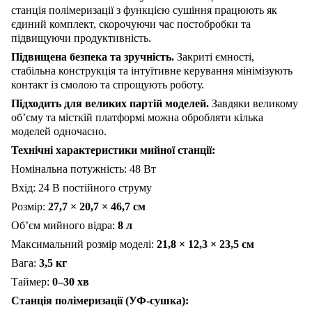
станція полімеризації з функцією сушіння працюють як
єдиний комплект, скорочуючи час постобробки та
підвищуючи продуктивність.
Підвищена безпека та зручність.
Закриті ємності,
стабільна конструкція та інтуїтивне керування мінімізують
контакт із смолою та спрощують роботу.
Підходить для великих партій моделей.
Завдяки великому
об’єму та місткій платформі можна обробляти кілька
моделей одночасно.
Технічні характеристики мийної станції:
Номінальна потужність: 48 Вт
Вхід: 24 В постійного струму
Розмір:
27,7 × 20,7 × 46,7 см
Об’єм мийного відра:
8 л
Максимальний розмір моделі:
21,8 × 12,3 × 23,5 см
Вага:
3,5 кг
Таймер:
0–30 хв
Станція полімеризації (УФ-сушка):