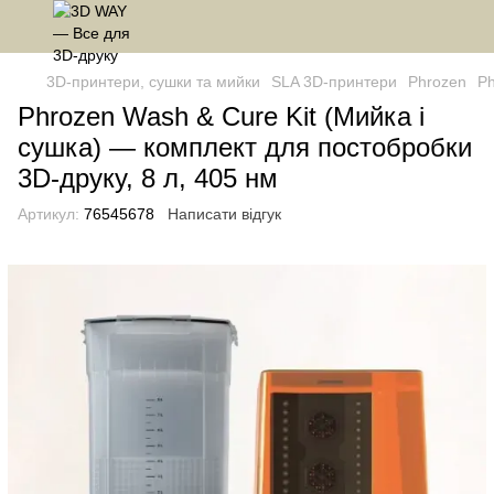
3D-принтери, сушки та мийки
SLA 3D-принтери
Phrozen
Ph
Phrozen Wash & Cure Kit (Мийка і
сушка) — комплект для постобробки
3D‑друку, 8 л, 405 нм
Артикул:
76545678
Написати відгук