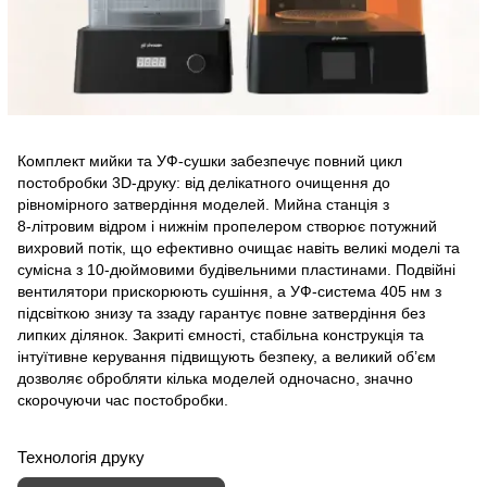
Комплект мийки та УФ‑сушки забезпечує повний цикл
постобробки 3D‑друку: від делікатного очищення до
рівномірного затвердіння моделей. Мийна станція з
8‑літровим відром і нижнім пропелером створює потужний
вихровий потік, що ефективно очищає навіть великі моделі та
сумісна з 10‑дюймовими будівельними пластинами. Подвійні
вентилятори прискорюють сушіння, а УФ‑система 405 нм з
підсвіткою знизу та ззаду гарантує повне затвердіння без
липких ділянок. Закриті ємності, стабільна конструкція та
інтуїтивне керування підвищують безпеку, а великий об’єм
дозволяє обробляти кілька моделей одночасно, значно
скорочуючи час постобробки.
Технологія друку