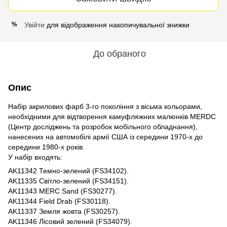
Увійти
для відображення накопичувальної знижки
%
До обраного
Опис
Набір акрилових фарб 3-го покоління з вісьма кольорами,
необхідними для відтворення камуфляжних малюнків MERDC
(Центр досліджень та розробок мобільного обладнання),
нанесених на автомобілі армії США із середини 1970-х до
середини 1980-х років.
У набір входять:
AK11342 Темно-зелений (FS34102).
AK11335 Світло-зелений (FS34151).
AK11343 MERC Sand (FS30277).
AK11344 Field Drab (FS30118).
AK11337 Земля жовта (FS30257).
AK11346 Лісовий зелений (FS34079).