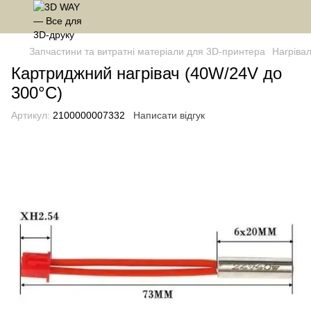
Запчастини та витратні матеріали для 3D-принтера
Нагріва
Картриджний нагрівач (40W/24V до
300°C)
Артикул:
2100000007332
Написати відгук