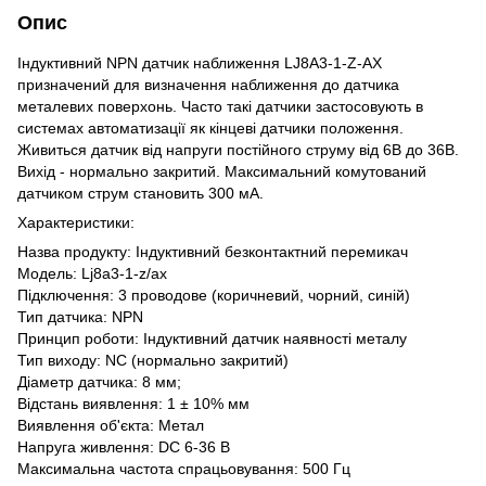
Опис
Індуктивний NPN датчик наближення LJ8A3-1-Z-AX
призначений для визначення наближення до датчика
металевих поверхонь. Часто такі датчики застосовують в
системах автоматизації як кінцеві датчики положення.
Живиться датчик від напруги постійного струму від 6В до 36В.
Вихід - нормально закритий. Максимальний комутований
датчиком струм становить 300 мА.
Характеристики:
Назва продукту: Індуктивний безконтактний перемикач
Модель: Lj8a3-1-z/ax
Підключення: 3 проводове (коричневий, чорний, синій)
Тип датчика: NPN
Принцип роботи: Індуктивний датчик наявності металу
Тип виходу: NC (нормально закритий)
Діаметр датчика: 8 мм;
Відстань виявлення: 1 ± 10% мм
Виявлення об'єкта: Метал
Напруга живлення: DC 6-36 В
Максимальна частота спрацьовування: 500 Гц