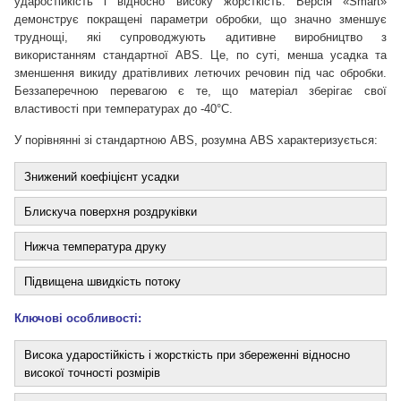
ударостійкість і відносно високу жорсткість. Версія «Smart»
демонструє покращені параметри обробки, що значно зменшує
труднощі, які супроводжують адитивне виробництво з
використанням стандартної ABS. Це, по суті, менша усадка та
зменшення викиду дратівливих летючих речовин під час обробки.
Беззаперечною перевагою є те, що матеріал зберігає свої
властивості при температурах до -40°C.
У порівнянні зі стандартною ABS, розумна ABS характеризується:
Знижений коефіцієнт усадки
Блискуча поверхня роздруківки
Нижча температура друку
Підвищена швидкість потоку
Ключові особливості:
Висока ударостійкість і жорсткість при збереженні відносно
високої точності розмірів