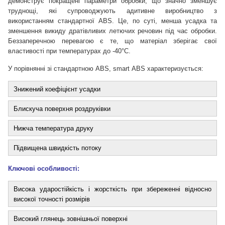
демонструє покращені параметри обробки, що значно зменшує
труднощі, які супроводжують адитивне виробництво з
використанням стандартної ABS. Це, по суті, менша усадка та
зменшення викиду дратівливих летючих речовин під час обробки.
Беззаперечною перевагою є те, що матеріал зберігає свої
властивості при температурах до -40°C.
У порівнянні зі стандартною ABS, smart ABS характеризується:
Знижений коефіцієнт усадки
Блискуча поверхня роздруківки
Нижча температура друку
Підвищена швидкість потоку
Ключові особливості:
Висока ударостійкість і жорсткість при збереженні відносно
високої точності розмірів
Високий глянець зовнішньої поверхні