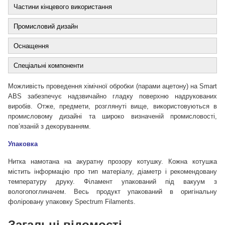
Частини кінцевого використання
Промисловий дизайн
Оснащення
Спеціальні компоненти
Можливість проведення хімічної обробки (парами ацетону) на Smart
ABS забезпечує надзвичайно гладку поверхню надрукованих
виробів. Отже, предмети, розглянуті вище, використовуються в
промисловому дизайні та широко визначеній промисловості,
пов’язаній з декоруванням.
Упаковка
Нитка намотана на акуратну прозору котушку. Кожна котушка
містить інформацію про тип матеріалу, діаметр і рекомендовану
температуру друку. Філамент упакований під вакуум з
вологопоглиначем. Весь продукт упакований в оригінальну
фоліровану упаковку Spectrum Filaments.
Загальні відомості