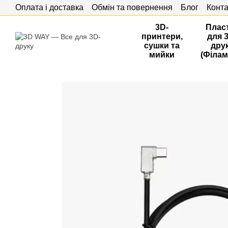
Оплата і доставка
Обмін та повернення
Блог
Конта
Перейти до основного контенту
3D-
Плас
принтери,
для 
сушки та
дру
мийки
(Філам