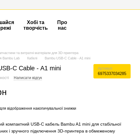
шайся
Хобі та
Про
ережі
творчість
нас
апчастини та витратні матеріали для 3D-принтера
я Bambu Lab
Кабелі
Bambu USB-C Cable - A1 mini
SB-C Cable - A1 mini
Артикул
6975337034285
ності
Написати відгук
рн
для відображення накопичувальної знижки
ий компактний USB‑C кабель Bambu A1 mini для стабільної
аних і зручного підключення 3D‑принтера в обмеженому