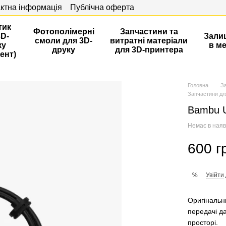
ктна інформація
Публічна оферта
тик
Фотополімерні
Запчастини та
3D-
Зали
смоли для 3D-
витратні матеріали
ку
в м
друку
для 3D-принтера
ент)
Головна
З
Запчастини дл
Bambu U
Немає в наяв
600 г
Увійти
%
Оригінальн
передачі д
просторі.