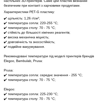
настільних 3D-принтерів. Саме цей пластик визнаний
безпечним при контакті з харчовими продуктами.
Характеристики PET-G пластику:
✔️ щільність: 1,26 г/см³;
✔️ температура сопла: 220-255 °C;
✔️ температура столу: 70 - 75 °C;
✔️ стійкість до більшості хімічних реагентів;
✔️ висока механічна міцність;
✔️ довговічність та зносостійкість;
✔️ подвійне вакуумування.
Рекомендовані температури під моделі принтерів брендів
Elegoo, Bambulab, Prusa:
Prusa:
✔️ температура сопла: середнє значення - 255 °C;
✔️ температура столу: 70 - 75 °C;
Elegoo:
✔️ температура сопла: 225-230 °C;
✔️ температура столу: 70 - 75 °C;