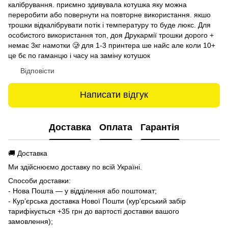
калібрування. приємно здивувала котушка яку можна
переробити або повернути на повторне використання. якшо
трошки відкалібрувати потік і температуру то буде люкс. Для
особистого використання топ, доя Друкармії трошки дорого +
немає 3кг намотки 🥲 для 1-3 принтера ше найс але коли 10+
це бє по гаманцю і часу на заміну котушок
Відповісти
Написати відгук
Доставка
Оплата
Гарантія
🚚 Доставка
Ми здійснюємо доставку по всій Україні.
Способи доставки:
- Нова Пошта — у відділення або поштомат;
- Кур’єрська доставка Нової Пошти (кур'єрський забір
тарифікується +35 грн до вартості доставки вашого
замовлення);