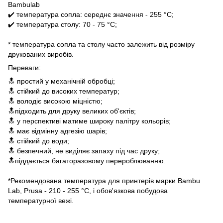
Bambulab
✔️ температура сопла: середнє значення - 255 °C;
✔️ температура столу: 70 - 75 °C;
* температура сопла та столу часто залежить від розміру
друкованих виробів.
Переваги:
🔝 простий у механічній обробці;
🔝 стійкий до високих температур;
🔝 володіє високою міцністю;
🔝підходить для друку великих об'єктів;
🔝 у перспективі матиме широку палітру кольорів;
🔝 має відмінну адгезію шарів;
🔝 стійкий до води;
🔝 безпечний, не виділяє запаху під час друку;
🔝піддається багаторазовому перероблюванню.
*Рекомендована температура для принтерів марки Bambu
Lab, Prusa - 210 - 255 °C, і обов'язкова побудова
температурної вежі.