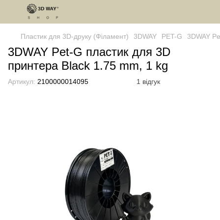
Пластик для 3D-друку (Філамент)
3DWAY
PET-G
3DWAY Pet
3DWAY Pet-G пластик для 3D
принтера Black 1.75 mm, 1 kg
Артикул:
2100000014095
1 відгук