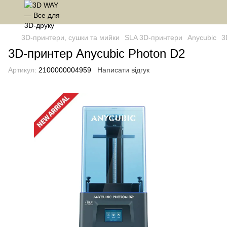
3D-принтери, сушки та мийки
SLA 3D-принтери
Anycubic
3
3D-принтер Anycubic Photon D2
Артикул:
2100000004959
Написати відгук