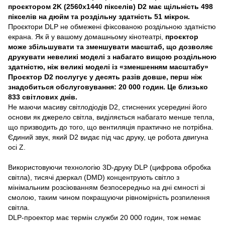
проєктором 2K (2560x1440 пікселів) D2 має щільність 498
пікселів на дюйм та роздільну здатність 51 мікрон.
Проєктори DLP не обмежені фіксованою роздільною здатністю
екрана. Як й у вашому домашньому кінотеатрі,
проєктор
може збільшувати та зменшувати масштаб, що дозволяє
друкувати невеликі моделі з набагато вищою роздільною
здатністю, ніж великі моделі із «зменшенням масштабу»
Проєктор D2 послугує у десять разів довше, перш ніж
знадобиться обслуговування: 20 000 годин. Це близько
833 світлових днів.
Не маючи масиву світлодіодів D2, стиснених усередині його
основи як джерело світла, виділяється набагато менше тепла,
що призводить до того, що вентиляція практично не потрібна.
Єдиний звук, який D2 видає під час друку, це робота двигуна
осі Z.
Використовуючи технологію 3D-друку DLP (цифрова обробка
світла), тисячі дзеркал (DMD) концентрують світло з
мінімальним розсіюванням безпосередньо на дні ємності зі
смолою, таким чином покращуючи рівномірність розпилення
світла.
DLP-проектор має термін служби 20 000 годин, тож немає