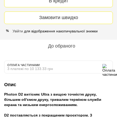
В кредит
Замовити швидко
Увійти
для відображення накопичувальної знижки
%
До обраного
ОПЛАТА ЧАСТИНАМИ
3 платежі по 10 133.33 грн
Опис
Photon D2 витісняє Ultra з вищою точністю друку,
більшим об'ємом друку, тривалим терміном служби
екрана та низьким енергоспоживанням.
D2 поставляється з покращеним проєктором. З