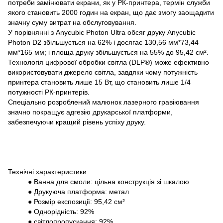
потреби замінювати екрани, як у РК-принтера, термін служби
якого становить 2000 годин на екран, що дає змогу заощадити
значну суму витрат на обслуговування.
У порівнянні з Anycubic Photon Ultra обсяг друку Anycubic
Photon D2 збільшується на 62% і досягає 130,56 мм*73,44
мм*165 мм;
і площа друку збільшується на 55% до 95,42 см².
Технологія цифрової обробки світла (DLP®) може ефективно
використовувати джерело світла, завдяки чому потужність
принтера становить лише 15 Вт, що становить лише 1/4
потужності РК-принтерів.
Спеціально розроблений малюнок лазерного гравіювання
значно покращує адгезію друкарської платформи,
забезпечуючи кращий рівень успіху друку.
Технічні характеристики
● Ванна для смоли: цільна конструкція зі шкалою
● Друкуюча платформа: метал
● Розмір експозиції: 95,42 см²
● Однорідність: 92%
● світлопропускання: 92%