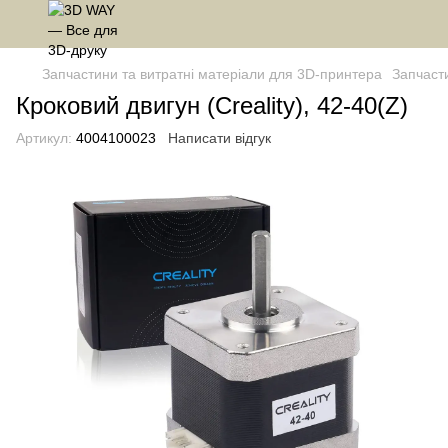
Запчастини та витратні матеріали для 3D-принтера
Запчасти
Кроковий двигун (Creality), 42-40(Z)
Артикул:
4004100023
Написати відгук