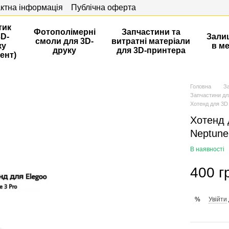
ктна інформація
Публічна оферта
тик
Фотополімерні
Запчастини та
3D-
Зали
смоли для 3D-
витратні матеріали
ку
в м
друку
для 3D-принтера
ент)
Головна
З
Запчастини д
Хотенд для 3D 
Хотенд 
Neptune 
В наявності
400 г
Увійти
%