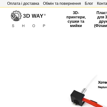
Оплата і доставка
Обмін та повернення
Блог
Конта
Перейти до основного контенту
3D-
Плас
принтери,
для 
сушки та
дру
мийки
(Філам