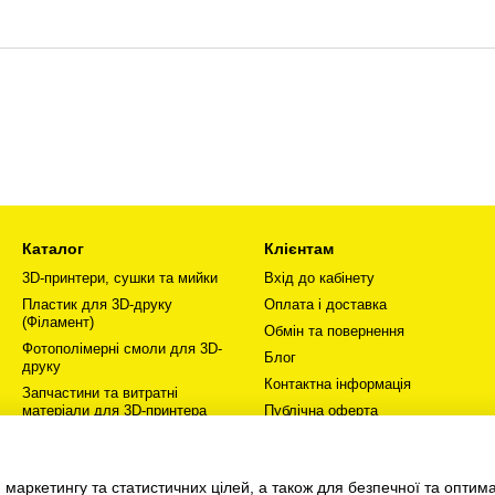
Каталог
Клієнтам
3D-принтери, сушки та мийки
Вхід до кабінету
Пластик для 3D-друку
Оплата і доставка
(Філамент)
Обмін та повернення
Фотополімерні смоли для 3D-
Блог
друку
Контактна інформація
Запчастини та витратні
матеріали для 3D-принтера
Публічна оферта
Залишайся в мережі
Ми в соцмережах
Хобі та творчість
 маркетингу та статистичних цілей, а також для безпечної та оптим
Про нас