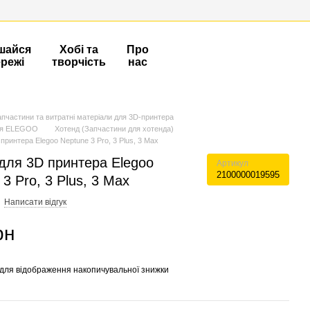
шайся
Хобі та
Про
ережі
творчість
нас
апчастини та витратні матеріали для 3D-принтера
ля ELEGOO
Хотенд (Запчастини для хотенда)
принтера Elegoo Neptune 3 Pro, 3 Plus, 3 Max
для 3D принтера Elegoo
Артикул
2100000019595
3 Pro, 3 Plus, 3 Max
Написати відгук
рн
для відображення накопичувальної знижки