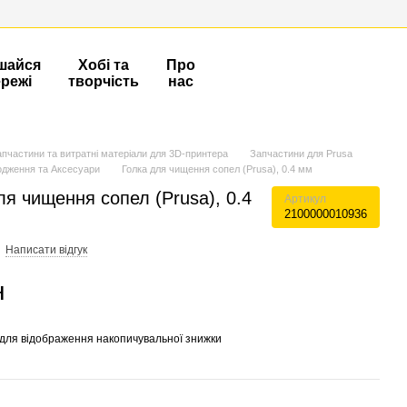
шайся
Хобі та
Про
ережі
творчість
нас
апчастини та витратні матеріали для 3D-принтера
Запчастини для Prusa
дження та Аксесуари
Голка для чищення сопел (Prusa), 0.4 мм
ля чищення сопел (Prusa), 0.4
Артикул
2100000010936
Написати відгук
н
для відображення накопичувальної знижки