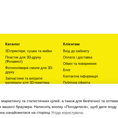
Каталог
Клієнтам
3D-принтери, сушки та мийки
Вхід до кабінету
Пластик для 3D-друку
Оплата і доставка
(Філамент)
Обмін та повернення
Фотополімерні смоли для 3D-
Блог
друку
Контактна інформація
Запчастини та витратні
матеріали для 3D-принтера
Публічна оферта
Залишайся в мережі
Ми в соцмережах
Хобі та творчість
 маркетингу та статистичних цілей, а також для безпечної та оптим
Про нас
х вашого браузера. Натисніть кнопку «Погодитися», щоб дати згоду
жна ознайомитися на сторінці
Угода користувача
.