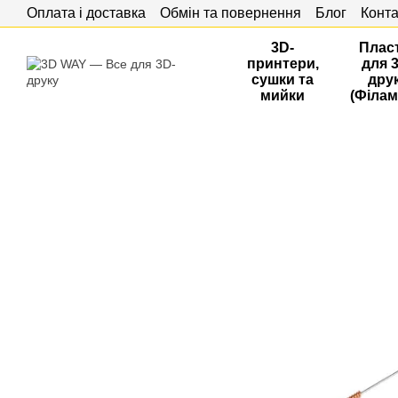
Оплата і доставка
Обмін та повернення
Блог
Конта
Перейти до основного контенту
3D-
Плас
принтери,
для 
сушки та
дру
мийки
(Філам