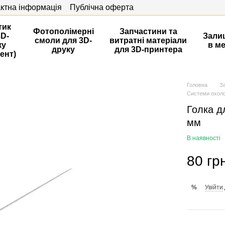
ктна інформація
Публічна оферта
тик
Фотополімерні
Запчастини та
3D-
Зали
смоли для 3D-
витратні матеріали
ку
в м
друку
для 3D-принтера
ент)
Головна
З
Системи охоло
Голка д
мм
В наявності
80 гр
Увійти
%