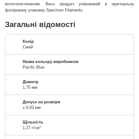
вологопоглиначем. Весь продукт упакований в оригінальну
фоліровану упаковку Spectrum Filaments.
Загальні відомості
Колір
Синій
Назва кольору виробником
Pacific Blue
Діаметр
1,75 мм
Допуск на розміри
± 0,03 мм
Щільність
1,27 г/см³