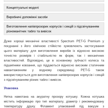
Концептуальні моделі
Виробничі допоміжні засоби
Виготовлення напівпрозорих корпусів і секцій з підсвічуванням
різноманітних табло та вивісок
Дуже хороші механічні властивості Spectrum PET-G Premium у
поєднанні з його хімічною стійкістю зумовлюють застосування
цього матеріалу для виготовлення виробів із відносно високою
точністю розмірів і стабільністю як форм, так і механічних
властивостей. Відповідно, це в основному зубчасті колеса та
підшипники ковзання, що піддаються відносно високим статичним
навантаженням у водному середовищі. PET-G також
використовується для виготовлення напівпрозорих корпусів і секцій
з підсвічуванням різних табло і вивісок.
Упаковка
Нитка намотана на акуратну прозору котушку. Кожна котушка
містить інформацію про тип матеріалу, діаметр і рекомендовану
температуру друку. Філамент упакований під вакуум з