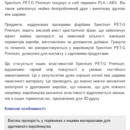
Spectrum PET-G Premium поєднує в собі переваги PLA і ABS. Він
також забезпечує майже безпроблемний друк і виняткову адгезію
між шарами.
Предмети, надруковані прозорими фарбами Spectrum PET-G
Premium, мають високий вміст кристалічної фази, що забезпечує
ефект майже прозорості на невеликій кількості зовнішніх
периметрів виробів, виготовлених за допомогою добавок. Гранули
та пігменти, які використовуються у виробництві Spectrum PET-G
Premium, дозволені для контакту з харчовими продуктами.
Що стосується інших властивостей Spectrum PET-G Premium,
відзначимо гарний опір повзучості в умовах постійного
навантаження. Це є результатом дуже хорошої когезії між шарами
нанесеного матеріалу. Це призводить до значно нижчої механічної
анізотропії в друкованих виробах, що означає, що для кожного
напрямку виробництва механічні властивості відрізняються менше,
ніж в інших термопластах, призначених для 3D-друку.
Ключові особливості:
Висока прозорість у порівнянні з іншими матеріалами для
адитивного виробництва