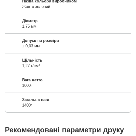
Назва кольору виробником
Жовто-зелений
Діаметр
1,75 мм
Допуск на розміри
± 0,03 мм
Щільність
1,27 г/см³
Вага нетто
1000г
Загальна вага
1400г
Рекомендовані параметри друку