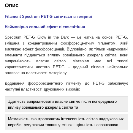
Опис
Filament Spectrum PET-G світиться в темряві
Неймовірно сильний ефект післясвітіння
Spectrum PET-G Glow in the Dark — це нитка на основі PET-G,
змішана з концентрованим фосфоресцентним пігментом, який
викликає ефект фосфоресценції. Відповідно, як тільки надруковані
елементи піддаються впливу зовнішнього джерела світла, вони
випромінюють власне світло. Матеріал має всі типові
характеристики чистого PET-G – доданий пігмент нейтрально
впливає на властивості матеріалу.
Додавання фосфоресцентного пігменту до PET-G забезпечує
наступні властивості друкованих виробів:
Здатність випромінювати власне світло після попереднього
впливу зовнішнього джерела світла та
Можливість «контролювати» інтенсивність світла надрукованих
виробів, регулюючи товщину стінок і щільність наповнювача