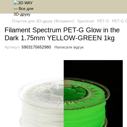
Пластик для 3D-друку (Філамент)
Spectrum
PET-G
PET-G G
Filament Spectrum PET-G Glow in the
Dark 1.75mm YELLOW-GREEN 1kg
Артикул:
5903175652980
Написати відгук