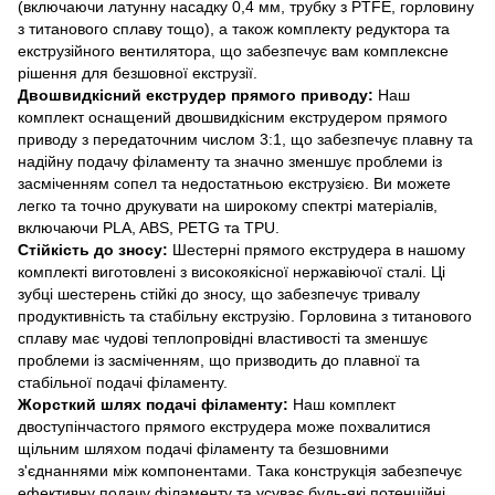
(включаючи латунну насадку 0,4 мм, трубку з PTFE, горловину
з титанового сплаву тощо), а також комплекту редуктора та
екструзійного вентилятора, що забезпечує вам комплексне
рішення для безшовної екструзії.
Двошвидкісний екструдер прямого приводу:
Наш
комплект оснащений двошвидкісним екструдером прямого
приводу з передаточним числом 3:1, що забезпечує плавну та
надійну подачу філаменту та значно зменшує проблеми із
засміченням сопел та недостатньою екструзією. Ви можете
легко та точно друкувати на широкому спектрі матеріалів,
включаючи PLA, ABS, PETG та TPU.
Стійкість до зносу:
Шестерні прямого екструдера в нашому
комплекті виготовлені з високоякісної нержавіючої сталі. Ці
зубці шестерень стійкі до зносу, що забезпечує тривалу
продуктивність та стабільну екструзію. Горловина з титанового
сплаву має чудові теплопровідні властивості та зменшує
проблеми із засміченням, що призводить до плавної та
стабільної подачі філаменту.
Жорсткий шлях подачі філаменту:
Наш комплект
двоступінчастого прямого екструдера може похвалитися
щільним шляхом подачі філаменту та безшовними
з'єднаннями між компонентами. Така конструкція забезпечує
ефективну подачу філаменту та усуває будь-які потенційні