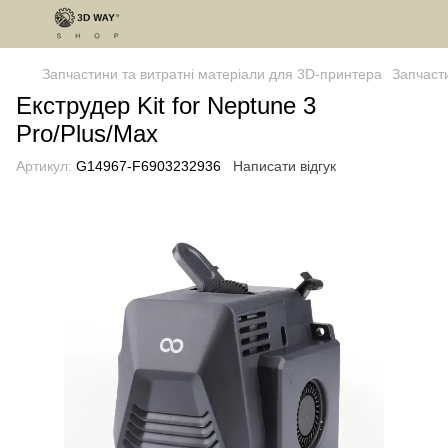
Запчастини та витратні матеріали для 3D-принтера
Запчаст
Екструдер Kit for Neptune 3
Pro/Plus/Max
Артикул:
G14967-F6903232936
Написати відгук