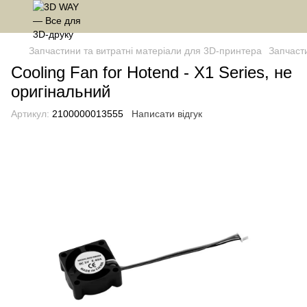
Запчастини та витратні матеріали для 3D-принтера
Запчаст
Cooling Fan for Hotend - X1 Series, не
оригінальний
Артикул:
2100000013555
Написати відгук